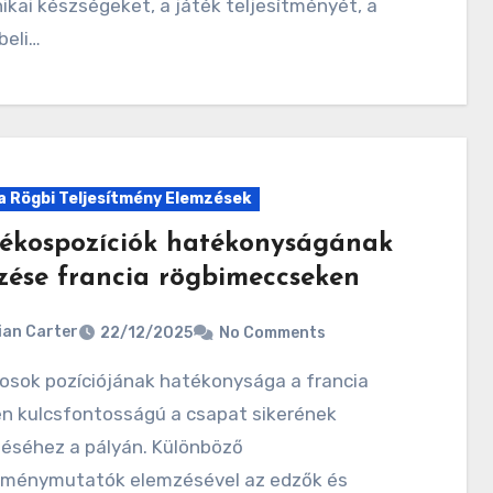
ikai készségeket, a játék teljesítményét, a
beli…
a Rögbi Teljesítmény Elemzések
tékospozíciók hatékonyságának
zése francia rögbimeccseken
ian Carter
22/12/2025
No Comments
en kulcsfontosságú a csapat sikerének
éséhez a pályán. Különböző
ítménymutatók elemzésével az edzők és