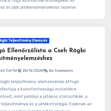
ámára, hogy azonosítsák erősségeiket és
hez és jobb játékeredményekhez vezetve.
ögbi Teljesítmény Elemzés
gó Ellenőrzőlista a Cseh Rögbi
esítményelemzéshez
ian Carter
25/12/2025
No Comments
zőlistája a kulcsfontosságú mutatókra
tosít, mint például a játékos statisztikák, a
teljesítménye és a játékstratégia. Ezeknek az