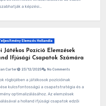
 szabhatják a képzési…
Teljesítmény Elemzés Hollandia
i Játékos Pozíció Elemzések
and Ifjúsági Csapatok Számára
ian Carter
23/12/2025
No Comments
ése kulcsfontosságú a csapatstratégia és a
ítmény optimalizálásához. Az elemzések
álásával a holland ifjúsági csapatok edzői