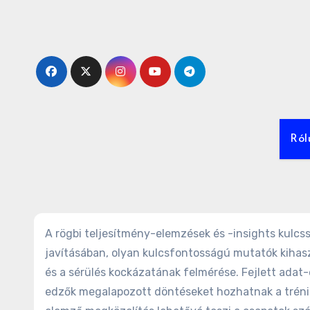
Skip
to
content
Ról
A rögbi teljesítmény-elemzések és -insights kulcs
javításában, olyan kulcsfontosságú mutatók kihasz
és a sérülés kockázatának felmérése. Fejlett adat
edzők megalapozott döntéseket hozhatnak a tréning