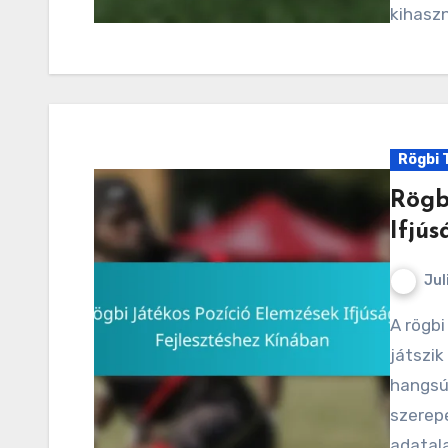
kihasz
Rögbi 
Rögb
Ifjús
Jul
A rögbi játékos pozíciók elemzése kulcsszerepet
játszik
hangsú
szerep
adatal