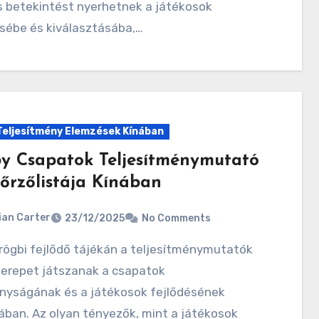
s betekintést nyerhetnek a játékosok
sébe és kiválasztásába,…
Teljesítmény Elemzések Kínában
y Csapatok Teljesítménymutató
nőrzőlistája Kínában
ian Carter
23/12/2025
No Comments
zerepet játszanak a csapatok
nyságának és a játékosok fejlődésének
ában. Az olyan tényezők, mint a játékosok