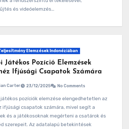
ek a rendszerszintű értékelésével,
űjtés és videóelemzés…
Teljesítmény Elemzések Indonéziában
i Játékos Pozíció Elemzések
néz Ifjúsági Csapatok Számára
ian Carter
23/12/2025
No Comments
 ifjúsági csapatok számára, mivel segít a
ek és a játékosoknak megérteni a csatárok és
d szerepeit. Az adatalapú betekintések