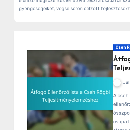
elemző megközelítés lehetővé teszi a csapatok sz
gyengeségeiket, végső soron célzott fejlesztések
Cseh R
Átfo
Telj
Jul
A cseh rögbi teljesítmény-elemzésének átfogó
ellenőr
összpon
csapat 