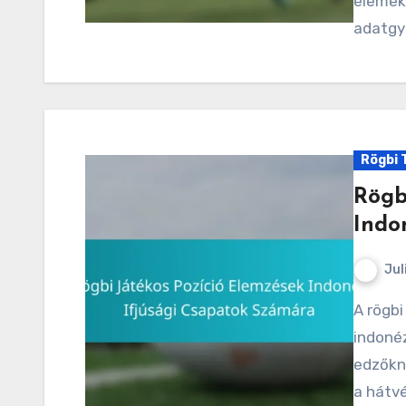
elemekn
adatgy
Rögbi 
Rögb
Indo
Jul
A rögbi játékos pozíciók elemzése elengedhetetlen az
indonéz
edzőkn
a hátvé