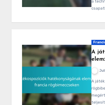
a techn
csapat
Franci
A já
elem
Jul
A játékosok pozíciójának hatékonysága a francia
rögbib
megért
teljes