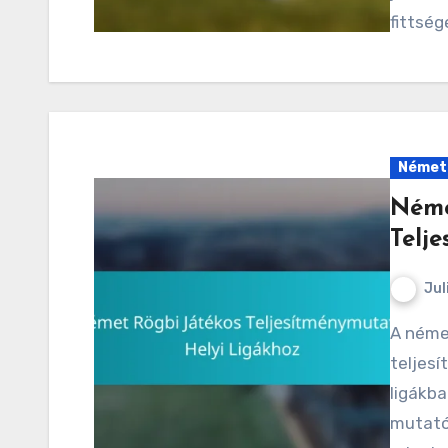
fittség
Német 
Néme
Telj
Jul
A német rögbi világában a kulcsfontosságú
teljes
ligákba
mutatók