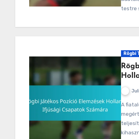
testre
Rögbi 
Rögb
Holl
Jul
A fiatalok rögbijében a játékosok pozícióinak
megért
teljes
kihaszn