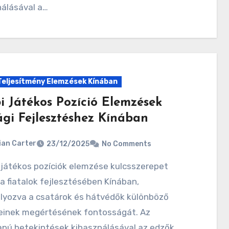
nálásával a…
Teljesítmény Elemzések Kínában
i Játékos Pozíció Elemzések
ági Fejlesztéshez Kínában
ian Carter
23/12/2025
No Comments
 a fiatalok fejlesztésében Kínában,
lyozva a csatárok és hátvédők különböző
einek megértésének fontosságát. Az
apú betekintések kihasználásával az edzők