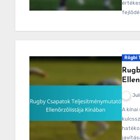
értéke
fejlődé
Rögbi 
Rugb
Elle
Jul
A kínai rögbi fejlődő tájékán a teljesítménymutatók
kulcss
hatéko
javítás