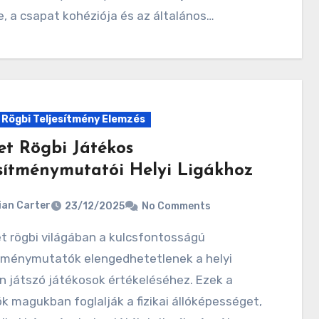
e, a csapat kohéziója és az általános…
Rögbi Teljesítmény Elemzés
t Rögbi Játékos
esítménymutatói Helyi Ligákhoz
ian Carter
23/12/2025
No Comments
ítménymutatók elengedhetetlenek a helyi
n játszó játékosok értékeléséhez. Ezek a
 magukban foglalják a fizikai állóképességet,