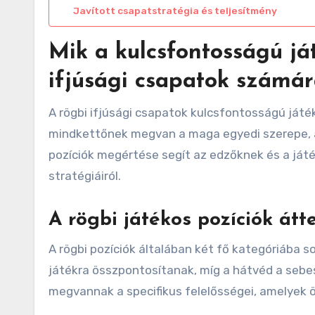
Javított csapatstratégia és teljesítmény
Mik a kulcsfontosságú já
ifjúsági csapatok számá
A rögbi ifjúsági csapatok kulcsfontosságú játé
mindkettőnek megvan a maga egyedi szerepe, a
pozíciók megértése segít az edzőknek és a ját
stratégiáiról.
A rögbi játékos pozíciók átt
A rögbi pozíciók általában két fő kategóriába so
játékra összpontosítanak, míg a hátvéd a sebes
megvannak a specifikus felelősségei, amelyek ö