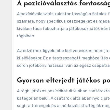
A pozícióválasztás fontossá
A pozícióválasztás kulcsfontosságú a fiatalok 
számára, hogy specifikus készségeket és magab
kiválasztása fokozhatja a játékosok játék irán
rögbiben.
Az edzőknek figyelembe kell venniük minden játé
kijelölésekor. Ez a testreszabott megközelítés 
soron jótékony hatással van az egész csapatra
Gyorsan elterjedt játékos po
A rögbi játékos pozíciókat általában csatárokr
kategórián belül. A csatárok általában nyolc já
segít a tréningek és a mérkőzés stratégiák m