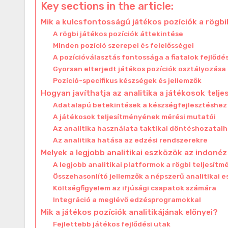
Key sections in the article:
Mik a kulcsfontosságú játékos pozíciók a rögb
A rögbi játékos pozíciók áttekintése
Minden pozíció szerepei és felelősségei
A pozícióválasztás fontossága a fiatalok fejlőd
Gyorsan elterjedt játékos pozíciók osztályozása
Pozíció-specifikus készségek és jellemzők
Hogyan javíthatja az analitika a játékosok telj
Adatalapú betekintések a készségfejlesztéshez
A játékosok teljesítményének mérési mutatói
Az analitika használata taktikai döntéshozatal
Az analitika hatása az edzési rendszerekre
Melyek a legjobb analitikai eszközök az indoné
A legjobb analitikai platformok a rögbi teljesít
Összehasonlító jellemzők a népszerű analitikai 
Költségfigyelem az ifjúsági csapatok számára
Integráció a meglévő edzésprogramokkal
Mik a játékos pozíciók analitikájának előnyei?
Fejlettebb játékos fejlődési utak