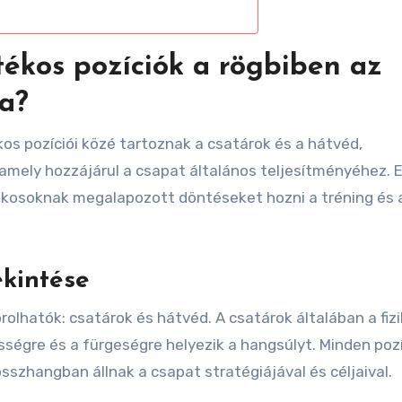
tékos pozíciók a rögbiben az
ra?
kos pozíciói közé tartoznak a csatárok és a hátvéd,
mely hozzájárul a csapat általános teljesítményéhez. 
ékosoknak megalapozott döntéseket hozni a tréning és 
ekintése
rolhatók: csatárok és hátvéd. A csatárok általában a fizi
ségre és a fürgeségre helyezik a hangsúlyt. Minden poz
sszhangban állnak a csapat stratégiájával és céljaival.