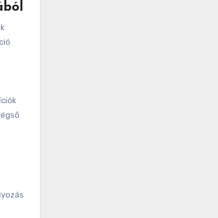
ából
ok
ció
íciók
végső
ályozás