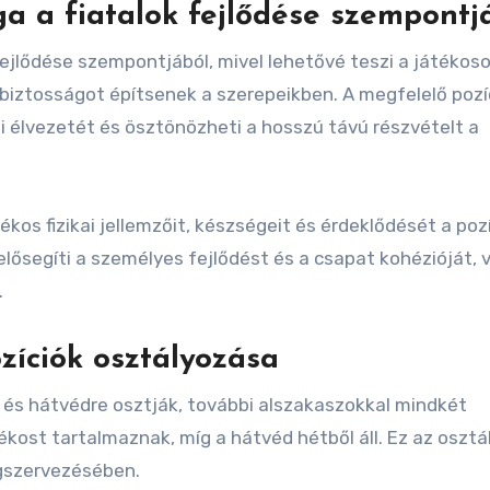
ga a fiatalok fejlődése szempontj
fejlődése szempontjából, mivel lehetővé teszi a játékos
iztosságot építsenek a szerepeikben. A megfelelő pozí
ti élvezetét és ösztönözheti a hosszú távú részvételt a
kos fizikai jellemzőit, készségeit és érdeklődését a poz
elősegíti a személyes fejlődést és a csapat kohézióját, 
.
zíciók osztályozása
a és hátvédre osztják, további alszakaszokkal mindkét
tékost tartalmaznak, míg a hátvéd hétből áll. Ez az oszt
egszervezésében.