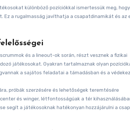
játékosokat különböző pozíciókkal ismertessük meg, hogy
t. Ez a rugalmasság javíthatja a csapatdinamikát és az 
felelősségei
scrummok és a lineout-ok során, részt vesznek a fizikai
dozó játékosokat. Gyakran tartalmaznak olyan pozícióka
egvannak a sajátos feladatai a támadásban és a védeke
ára, próbák szerzésére és lehetőségek teremtésére
f, center és winger, létfontosságúak a tér kihasználásába
e segít a játékosoknak hatékonyan hozzájárulni a csa