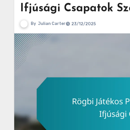
Ifjúsági Csapatok S
By
Julian Carter
23/12/2025