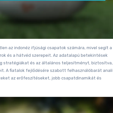
ok és a hátvéd szerepeit. Az adatalapú betekintések
g stratégiákat és az általános teljesítményt, biztosítva
. A fiatalok fejlődésére szabott felhasználóbarát anali
ket az erőfeszítéseket, jobb csapatdinamikát és