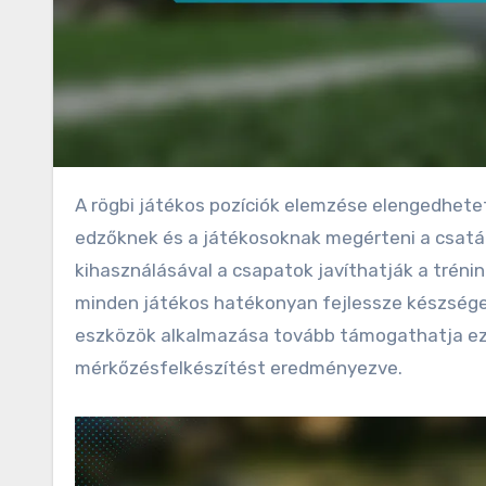
A rögbi játékos pozíciók elemzése elengedhetetlen az indonéz ifjúsági csapatok számára, mivel segít a
edzőknek és a játékosoknak megérteni a csatár
kihasználásával a csapatok javíthatják a trénin
minden játékos hatékonyan fejlessze készségeit
eszközök alkalmazása tovább támogathatja eze
mérkőzésfelkészítést eredményezve.