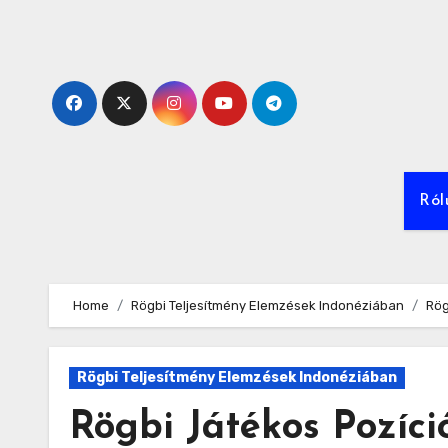
Skip
to
content
Ról
Home
Rögbi Teljesítmény Elemzések Indonéziában
Rög
Rögbi Teljesítmény Elemzések Indonéziában
Rögbi Játékos Pozíc