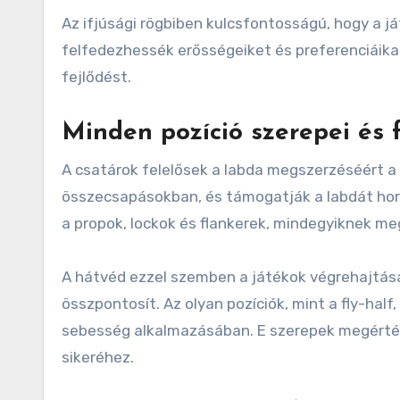
Az ifjúsági rögbiben kulcsfontosságú, hogy a 
felfedezhessék erősségeiket és preferenciáika
fejlődést.
Minden pozíció szerepei és 
A csatárok felelősek a labda megszerzéséért a 
összecsapásokban, és támogatják a labdát hor
a propok, lockok és flankerek, mindegyiknek m
A hátvéd ezzel szemben a játékok végrehajtás
összpontosít. Az olyan pozíciók, mint a fly-hal
sebesség alkalmazásában. E szerepek megértés
sikeréhez.