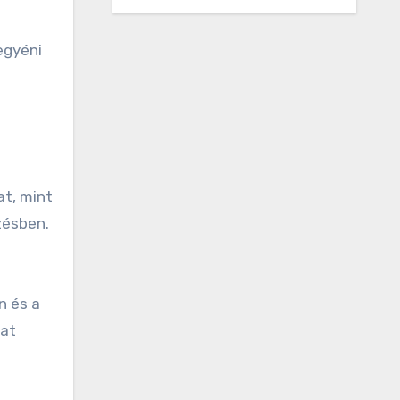
egyéni
t, mint
zésben.
n és a
pat