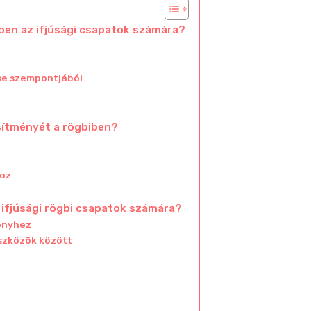
iben az ifjúsági csapatok számára?
ése szempontjából
esítményét a rögbiben?
hoz
z ifjúsági rögbi csapatok számára?
ményhez
eszközök között