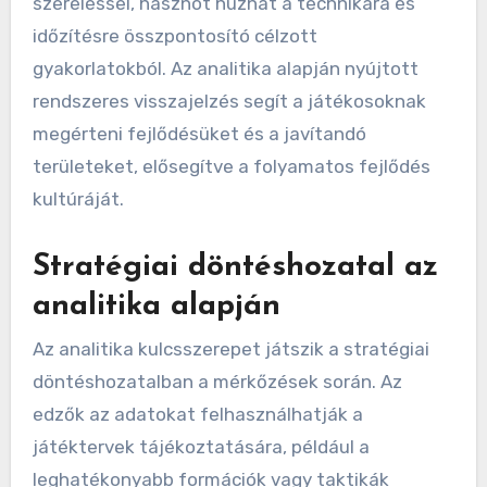
szereléssel, hasznot húzhat a technikára és
időzítésre összpontosító célzott
gyakorlatokból. Az analitika alapján nyújtott
rendszeres visszajelzés segít a játékosoknak
megérteni fejlődésüket és a javítandó
területeket, elősegítve a folyamatos fejlődés
kultúráját.
Stratégiai döntéshozatal az
analitika alapján
Az analitika kulcsszerepet játszik a stratégiai
döntéshozatalban a mérkőzések során. Az
edzők az adatokat felhasználhatják a
játéktervek tájékoztatására, például a
leghatékonyabb formációk vagy taktikák