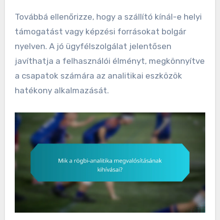
Továbbá ellenőrizze, hogy a szállító kínál-e helyi
támogatást vagy képzési forrásokat bolgár
nyelven. A jó ügyfélszolgálat jelentősen
javíthatja a felhasználói élményt, megkönnyítve
a csapatok számára az analitikai eszközök
hatékony alkalmazását.