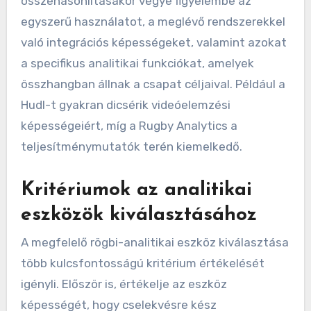
összehasonlításakor vegye figyelembe az
egyszerű használatot, a meglévő rendszerekkel
való integrációs képességeket, valamint azokat
a specifikus analitikai funkciókat, amelyek
összhangban állnak a csapat céljaival. Például a
Hudl-t gyakran dicsérik videóelemzési
képességeiért, míg a Rugby Analytics a
teljesítménymutatók terén kiemelkedő.
Kritériumok az analitikai
eszközök kiválasztásához
A megfelelő rögbi-analitikai eszköz kiválasztása
több kulcsfontosságú kritérium értékelését
igényli. Először is, értékelje az eszköz
képességét, hogy cselekvésre kész