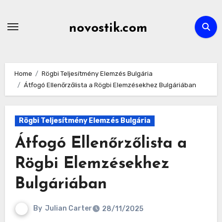
Skip
to
novostik.com
content
Home
Rögbi Teljesítmény Elemzés Bulgária
Átfogó Ellenőrzőlista a Rögbi Elemzésekhez Bulgáriában
Rögbi Teljesítmény Elemzés Bulgária
Átfogó Ellenőrzőlista a
Rögbi Elemzésekhez
Bulgáriában
By
Julian Carter
28/11/2025