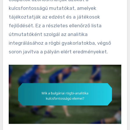
kulcsfontosságú mutatókat, amelyek
tájékoztatják az edzést és a játékosok
fejlődését. Ez a részletes ellenőrző lista
útmutatóként szolgál az analitika
integrálásához a rögbi gyakorlatokba, végső
soron javítva a pályán elért eredményeket.