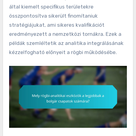
által kiemelt specifikus területekre
összpontosítva sikerült finomítaniuk
stratégiájukat, ami sikeres kvalifikációt
eredményezett a nemzetközi tornákra. Ezek a
példák szemléltetik az analitika integrálásának
kézzelfogható előnyeit a rögbi működésébe.