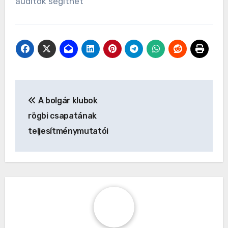
auditok segíthet
Post
A bolgár klubok
navigation
rögbi csapatának
teljesítménymutatói