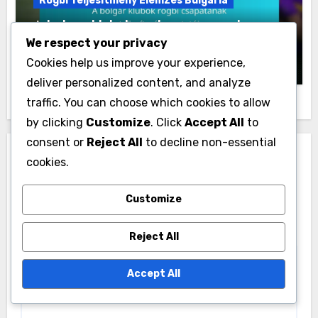
Rögbi Teljesítmény Elemzés Bulgária
A bolgár klubok rögbi csapatának
teljesítménymutatói
We respect your privacy
Julian Carter
20/11/2025
Cookies help us improve your experience,
deliver personalized content, and analyze
traffic. You can choose which cookies to allow
by clicking
Customize
. Click
Accept All
to
consent or
Reject All
to decline non-essential
Leave a Reply
cookies.
Your email address will not be published.
Required
Customize
fields are marked
*
Comment
*
Reject All
Accept All