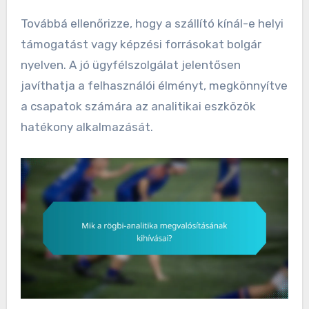
Továbbá ellenőrizze, hogy a szállító kínál-e helyi
támogatást vagy képzési forrásokat bolgár
nyelven. A jó ügyfélszolgálat jelentősen
javíthatja a felhasználói élményt, megkönnyítve
a csapatok számára az analitikai eszközök
hatékony alkalmazását.