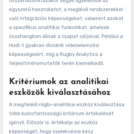
összehasonlításakor vegye figyelembe az
egyszerű használatot, a meglévő rendszerekkel
való integrációs képességeket, valamint azokat
a specifikus analitikai funkciókat, amelyek
összhangban állnak a csapat céljaival. Például a
Hudl-t gyakran dicsérik videóelemzési
képességeiért, míg a Rugby Analytics a
teljesítménymutatók terén kiemelkedő.
Kritériumok az analitikai
eszközök kiválasztásához
A megfelelő rögbi-analitikai eszköz kiválasztása
több kulcsfontosságú kritérium értékelését
igényli. Először is, értékelje az eszköz
képességét, hogy cselekvésre kész