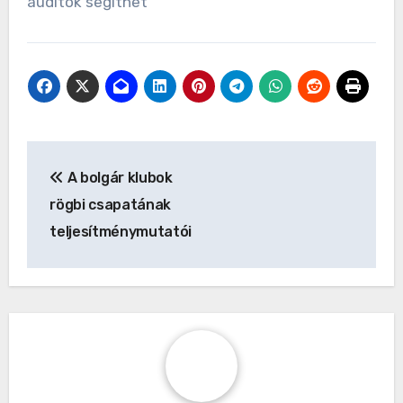
auditok segíthet
Post
A bolgár klubok
navigation
rögbi csapatának
teljesítménymutatói