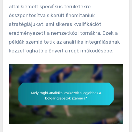
által kiemelt specifikus területekre
összpontosítva sikerült finomítaniuk
stratégiájukat, ami sikeres kvalifikációt
eredményezett a nemzetközi tornákra. Ezek a
példák szemléltetik az analitika integrálásának
kézzelfogható előnyeit a rögbi működésébe.