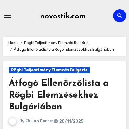
Skip
to
novostik.com
content
Home
Rögbi Teljesítmény Elemzés Bulgária
Átfogó Ellenőrzőlista a Rögbi Elemzésekhez Bulgáriában
Rögbi Teljesítmény Elemzés Bulgária
Átfogó Ellenőrzőlista a
Rögbi Elemzésekhez
Bulgáriában
By
Julian Carter
28/11/2025