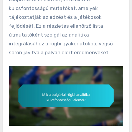
kulcsfontosságú mutatókat, amelyek
tájékoztatják az edzést és a játékosok
fejlődését. Ez a részletes ellenőrző lista
útmutatóként szolgál az analitika
integrálásához a rögbi gyakorlatokba, végső
soron javítva a pályán elért eredményeket.