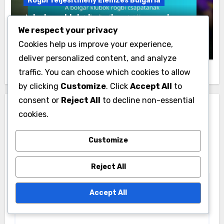
Rögbi Teljesítmény Elemzés Bulgária
A bolgár klubok rögbi csapatának
teljesítménymutatói
We respect your privacy
Julian Carter
20/11/2025
Cookies help us improve your experience,
deliver personalized content, and analyze
traffic. You can choose which cookies to allow
by clicking
Customize
. Click
Accept All
to
consent or
Reject All
to decline non-essential
Leave a Reply
cookies.
Your email address will not be published.
Required
Customize
fields are marked
*
Comment
*
Reject All
Accept All