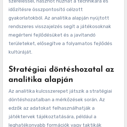
szereléssel, hasznot húzhat a technikára és
időzítésre összpontosító célzott
gyakorlatokból. Az analitika alapján nyújtott
rendszeres visszajelzés segít a játékosoknak
megérteni fejlődésüket és a javítandó
területeket, elősegítve a folyamatos fejlődés
kultúráját.
Stratégiai döntéshozatal az
analitika alapján
Az analitika kulcsszerepet játszik a stratégiai
döntéshozatalban a mérkőzések során. Az
edzők az adatokat felhasználhatják a
játéktervek tájékoztatására, például a
leghatékonyabb formációk vagy taktikák